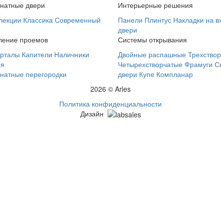
натные двери
Интерьерные решения
лекции
Классика
Современный
Панели
Плинтус
Накладки на 
двери
ение проемов
Системы открывания
рталы
Капители
Наличники
Двойные распашные
Трехство
ия
Четырехстворчатые
Фрамуги
С
натные перегородки
двери
Купе
Компланар
2026 © Arles
Политика конфиденциальности
Дизайн