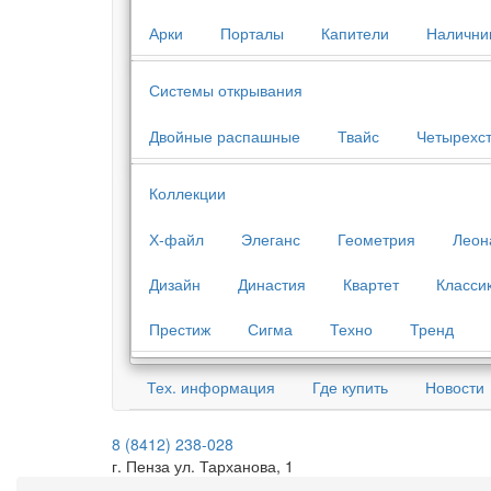
Арки
Порталы
Капители
Налични
Системы открывания
Двойные распашные
Твайс
Четырехс
Коллекции
Х-файл
Элеганс
Геометрия
Леон
Дизайн
Династия
Квартет
Класси
Престиж
Сигма
Техно
Тренд
Тех. информация
Где купить
Новости
8 (8412) 238-028
г. Пенза ул. Тарханова, 1