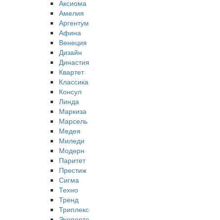
Аксиома
Амелия
Аргентум
Афина
Венеция
Дизайн
Династия
Квартет
Классика
Консул
Линда
Маркиза
Марсель
Медея
Миледи
Модерн
Паритет
Престиж
Сигма
Техно
Тренд
Триплекс
Экопорте