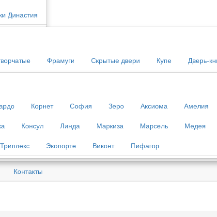
ки Династия
творчатые
Фрамуги
Скрытые двери
Купе
Дверь-кн
ардо
Корнет
София
Зеро
Аксиома
Амелия
ка
Консул
Линда
Маркиза
Марсель
Медея
Триплекс
Экопорте
Виконт
Пифагор
Контакты