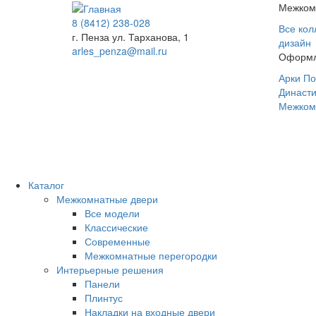
Межком
8 (8412) 238-028
Все кол
г. Пенза ул. Тарханова, 1
дизайн
arles_penza@mail.ru
Оформл
Арки
По
Династ
Межком
Каталог
Межкомнатные двери
Все модели
Классические
Современные
Межкомнатные перегородки
Интерьерные решения
Панели
Плинтус
Накладки на входные двери