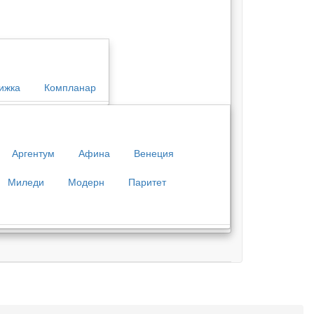
ижка
Компланар
Аргентум
Афина
Венеция
Миледи
Модерн
Паритет