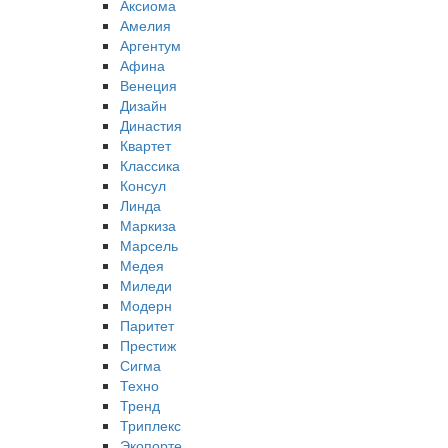
Аксиома
Амелия
Аргентум
Афина
Венеция
Дизайн
Династия
Квартет
Классика
Консул
Линда
Маркиза
Марсель
Медея
Миледи
Модерн
Паритет
Престиж
Сигма
Техно
Тренд
Триплекс
Экопорте