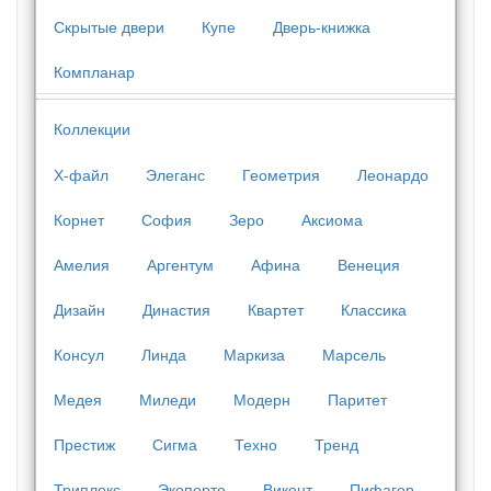
Скрытые двери
Купе
Дверь-книжка
Компланар
Коллекции
Х-файл
Элеганс
Геометрия
Леонардо
Корнет
София
Зеро
Аксиома
Амелия
Аргентум
Афина
Венеция
Дизайн
Династия
Квартет
Классика
Консул
Линда
Маркиза
Марсель
Медея
Миледи
Модерн
Паритет
Престиж
Сигма
Техно
Тренд
Триплекс
Экопорте
Виконт
Пифагор