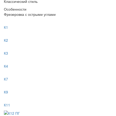
Классический стиль
Особенности
Фрезеровка с острыми углами
К1
К2
К3
К4
К7
К9
К11