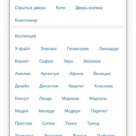
Скрытые двери
Купе
Дверь-книжка
Компланар
Коллекции
Х-файл
Элеганс
Геометрия
Леонардо
Корнет
София
Зеро
Аксиома
Амелия
Аргентум
Афина
Венеция
Дизайн
Династия
Квартет
Классика
Консул
Линда
Маркиза
Марсель
Медея
Миледи
Модерн
Паритет
Престиж
Сигма
Техно
Тренд
Триплекс
Экопорте
Виконт
Пифагор